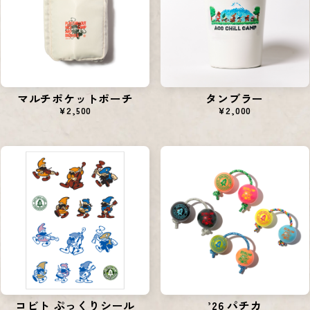
マルチポケットポーチ
タンブラー
¥2,500
¥2,000
コビト ぷっくりシール
’26 パチカ