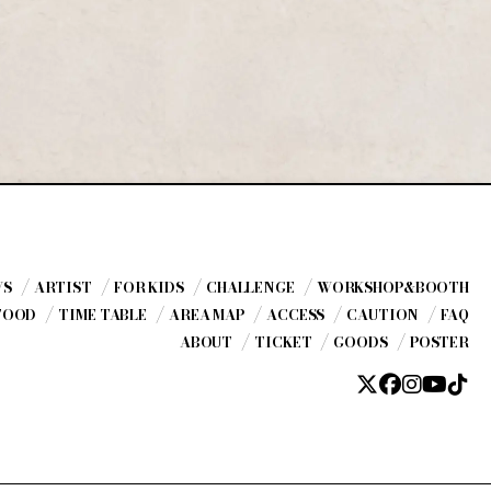
WS
ARTIST
FOR KIDS
CHALLENGE
WORKSHOP
&BOOTH
FOOD
TIME TABLE
AREA MAP
ACCESS
CAUTION
FAQ
ABOUT
TICKET
GOODS
POSTER