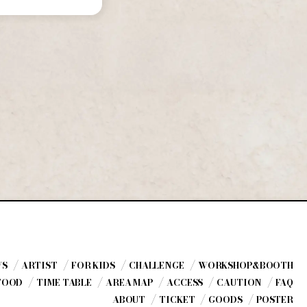
WS
ARTIST
FOR KIDS
CHALLENGE
WORKSHOP
&BOOTH
FOOD
TIME TABLE
AREA MAP
ACCESS
CAUTION
FAQ
ABOUT
TICKET
GOODS
POSTER