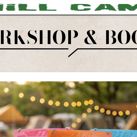
RKSHOP
& BO