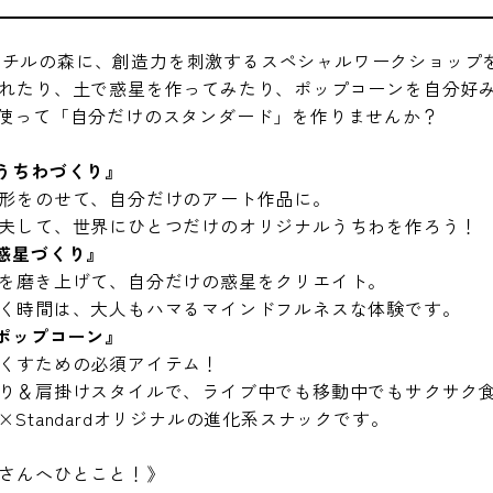
dがアコチルの森に、創造力を刺激するスペシャルワークショッ
れたり、土で惑星を作ってみたり、ポップコーンを自分好
使って「自分だけのスタンダード」を作りませんか？
トうちわづくり』
形をのせて、自分だけのアート作品に。
夫して、世界にひとつだけのオリジナルうちわを作ろう！
の惑星づくり』
を磨き上げて、自分だけの惑星をクリエイト。
く時間は、大人もハマるマインドフルネスな体験です。
用ポップコーン』
くすための必須アイテム！
り＆肩掛けスタイルで、ライブ中でも移動中でもサクサク
Standardオリジナルの進化系スナックです。
さんへひとこと！》