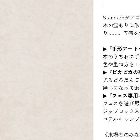
Standar
木の温もりに触
り……。五感を
▶︎『手形アー
木のうちわに手
色や重ね方を工
▶︎『ピカピカ
光るどろだんご
無心になって磨
▶︎『フェス専
フェスを遊び尽
ジップロック入
コチルキャンプ×
《来場者のみな