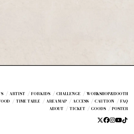
WS
ARTIST
FOR KIDS
CHALLENGE
WORKSHOP
&BOOTH
FOOD
TIME TABLE
AREA MAP
ACCESS
CAUTION
FAQ
ABOUT
TICKET
GOODS
POSTER