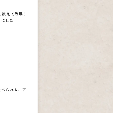
プを携えて登場！
みにした
食べられる、ア