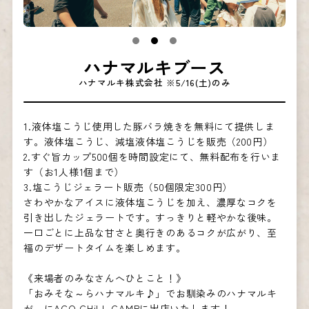
ハナマルキブース
ハナマルキ株式会社 ※5/16(土)のみ
1.液体塩こうじ使用した豚バラ焼きを無料にて提供しま
す。液体塩こうじ、減塩液体塩こうじを販売（200円）
2.すぐ旨カップ500個を時間設定にて、無料配布を行いま
す（お1人様1個まで）
3.塩こうじジェラート販売（50個限定300円）
さわやかなアイスに液体塩こうじを加え、濃厚なコクを
引き出したジェラートです。すっきりと軽やかな後味。
一口ごとに上品な甘さと奥行きのあるコクが広がり、至
福のデザートタイムを楽しめます。
《来場者のみなさんへひとこと！》
「おみそな～らハナマルキ♪」でお馴染みのハナマルキ
が、にACO CHiLL CAMPに出店いたします！